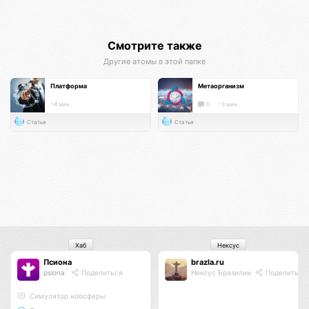
Смотрите также
Другие атомы в этой папке
Платформа
Метаорганизм
~4 мин.
0
~3 мин.
Статья
Статья
Хаб
Нексус
Псиона
brazla.ru
psiona
Поделиться
Нексус Бразилии
Поделиться
Cимулятор ноосферы