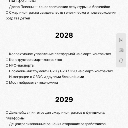
◻️ DAO-франшизы
◻️ Древо Псионы — генеалогические структуры на блокчейне
◻️ Смарт-контракты свидетельств генетического подтверждения
родства детей
2028
◻️ Коллективное управление платформой на смарт-контрактах
◻️ Конструктор смарт-контрактов
◻️ NFC-паспорта
◻️ Блокчейн-инструменты G2G / G2B / G2C на смарт-контрактах
◻️ Интеграции с CBDC и другими блокчейнами
◻️ Мост нейросеть-токеномика
2029
◻️ Дальнейшая интеграция смарт-контрактов в функционал
платформы
◻️ Децентрализованные решения сторонних разработчиков