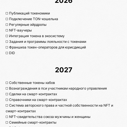
2026
◻️ Публикаций токеномики
◻️ Подключение TON-кошелька
◻️ Регулярные эйрдропы
◻️ NFT-ваучеры
◻️ Интеграция токена в экосистему
◻️ Задания и программы лояльности с токенами
◻️ Франшиза токен-операторов для юрисдикций
◻️ DID
2027
◻️ Собственные токены хабов
◻️ Вознаграждения в пси участникам народного управления
◻️ Сделки на смарт-контрактах
◻️ Справочники на смарт-контрактах
◻️ Система авторского права и частной собственности на NFT и
смарт-контрактах
◻️ NFT-свидетельства союза мужчины и женщины
◻️ Семейные смарт-контракты