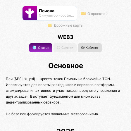
Псиона
О проекте
Cимулятор ноосферы
Дорожные карты
WEB3
Статья
Солики
Кабинет
Основное
Пси ($PSI, 𝚿, psi) — крипто-токен Псионы на блокчейне TON.
Используется для оплаты расходников и сервисов платформы,
стимулирования активности участников, народного управления и
других задач. Выступает фундаментом для множества
децентрализованных сервисов.
На базе пси формируется экономика Метаорганизма.