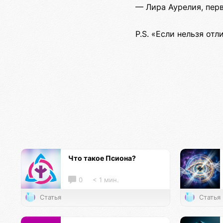
— Лира Аурелия, пер
P.S. «Если нельзя от
Что такое Псиона?
0
< 1 мин.
Статья
Статья