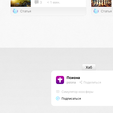
3
< 1 мин.
Статья
Статья
Хаб
Псиона
psiona
Поделиться
Cимулятор ноосферы
Подписаться