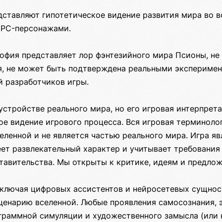
ставляют гипотетическое видение развития мира во в
NPC-персонажами.
офия представляет лор фэнтезийного мира Псионы, не
я, не может быть подтверждена реальными эксперимен
й разработчиков игры.
устройстве реального мира, но его игровая интерпрет
е видение игрового процесса. Вся игровая терминоло
еленной и не является частью реального мира. Игра я
еет развлекательный характер и учитывает требования
тавительства. Мы открыты к критике, идеям и предло
включая цифровых ассистентов и нейросетевых сущнос
сценарию вселенной. Любые проявления самосознания, 
раммной симуляции и художественного замысла (или не