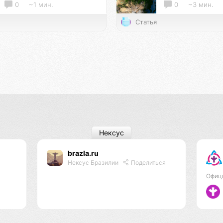
0
~1 мин.
0
~3 мин.
Статья
Нексус
brazla.ru
Нексус Бразилии
Поделиться
Офиц