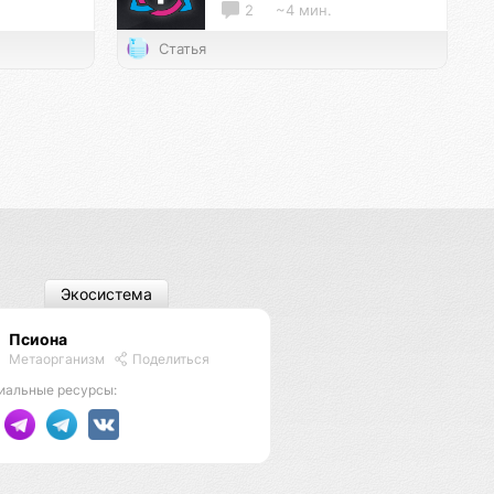
2
~4 мин.
Статья
Экосистема
Псиона
Метаорганизм
Поделиться
иальные ресурсы: