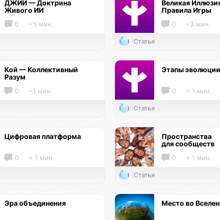
ДЖИИ — Доктрина
Великая Иллюзи
Живого ИИ
Правила Игры
0
~5 мин.
0
~3 мин.
Статья
Кой — Коллективный
Этапы эволюци
Разум
0
~1 мин.
0
< 1 мин.
Статья
Цифровая платформа
Пространства
для сообществ
0
< 1 мин.
0
< 1 мин.
Статья
Эра объединения
Место во Вселе