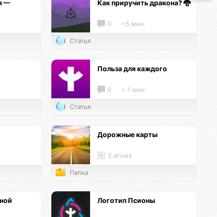
я —
Как приручить дракона? 🐉
0
~5 мин.
Статья
и
Польза для каждого
0
< 1 мин.
Статья
Дорожные карты
3 атома
Папка
нной
Логотип Псионы