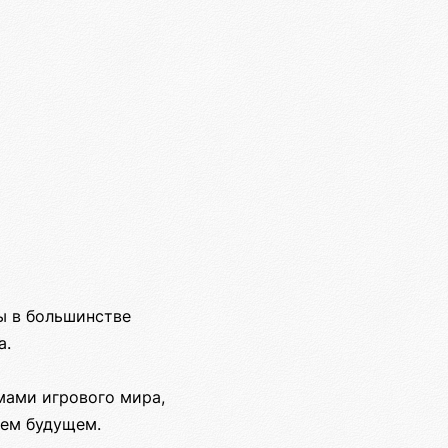
ы в большинстве
а.
мами игрового мира,
шем будущем.