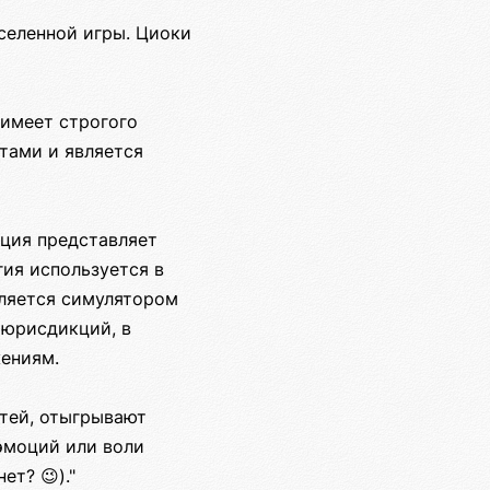
селенной игры. Циоки
 имеет строгого
тами и является
ация представляет
гия используется в
вляется симулятором
 юрисдикций, в
жениям.
тей, отыгрывают
эмоций или воли
т? 😉)."