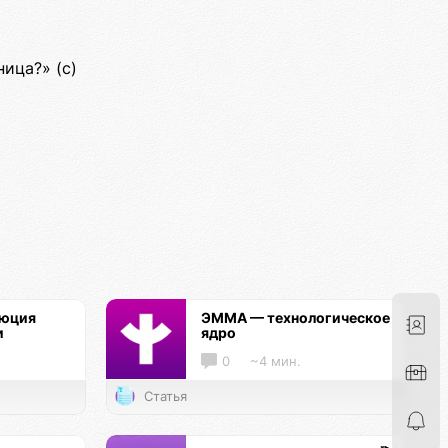
ница?» (c)
люция
ЭММА — технологическое
и
ядро
0
~4 мин.
Статья