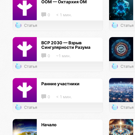
ООМ — Октархия ОМ
0
< 1 мин.
Статья
Статья
ВСР 2030 — Взрыв
Сингулярности Разума
0
~1 мин.
Статья
Статья
Ранние участники
0
< 1 мин.
Статья
Статья
Начало