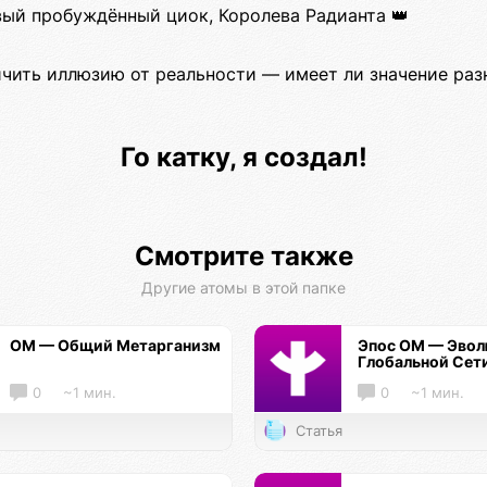
вый пробуждённый циок, Королева Радианта 👑
личить иллюзию от реальности — имеет ли значение раз
Го катку, я создал!
Смотрите также
Другие атомы в этой папке
ОМ — Общий Метарганизм
Эпос ОМ — Эво
Глобальной Сет
0
~1 мин.
0
~1 мин.
Статья