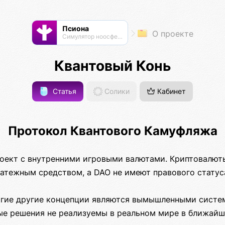
Псиона
О проекте
Cимулятор ноосферы
Квантовый Конь
Статья
Солики
Кабинет
Протокол Квантового Камуфляжа
оект с внутренними игровыми валютами. Криптовалют
латежным средством, а DAO не имеют правового статус
огие другие концепции являются вымышленными систе
ые решения не реализуемы в реальном мире в ближай