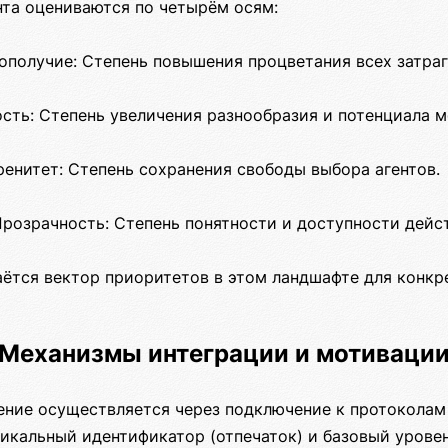
нта оцениваются по четырём осям:
гополучие: Степень повышения процветания всех затра
сть: Степень увеличения разнообразия и потенциала м
ренитет: Степень сохранения свободы выбора агентов.
розрачность: Степень понятности и доступности дейст
аётся вектор приоритетов в этом ландшафте для конкр
Механизмы интеграции и мотиваци
ние осуществляется через подключение к протокола
икальный идентификатор (отпечаток) и базовый уровен