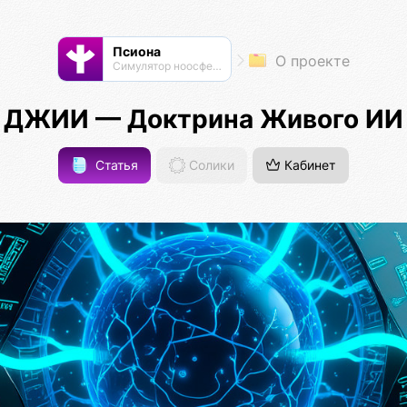
Псиона
О проекте
Cимулятор ноосферы
ДЖИИ — Доктрина Живого ИИ
Статья
Солики
Кабинет