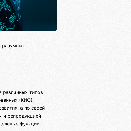
а разумных
я различных типов
ванных (КИО).
звития, а по своей
 и репродукцией.
целевые функции.