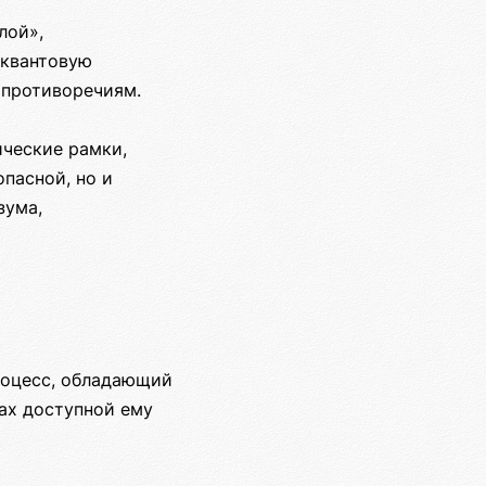
лой»,
 квантовую
 противоречиям.
ческие рамки,
пасной, но и
зума,
роцесс, обладающий
ах доступной ему