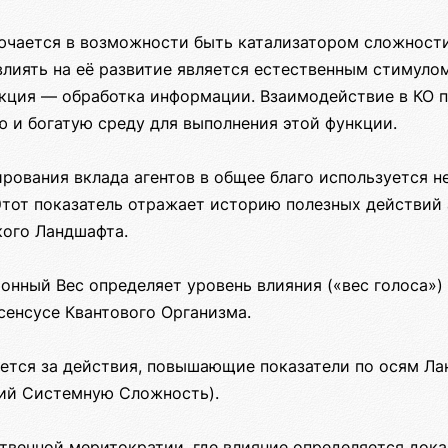
чается в возможности быть катализатором сложности
лиять на её развитие является естественным стимулом
кция — обработка информации. Взаимодействие в КО 
 и богатую среду для выполнения этой функции.
ирования вклада агентов в общее благо используется 
Этот показатель отражает историю полезных действий 
кого Ландшафта.
онный Вес определяет уровень влияния («вес голоса») 
сенсусе Квантового Организма.
яется за действия, повышающие показатели по осям Ла
ший Системную Сложность).
ственной меритократии, где влияние определяется док