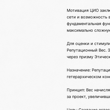
Мотивация ЦИО заклю
сети и возможность в
фундаментальная фун
максимально сложную
Для оценки и стимул
Репутационный Вес. 
через призму Этичес
Назначение: Репутаци
гетерархическом кон
Принцип: Вес начисл
за проект, увеличив
Цель: Создание есте