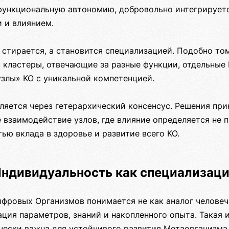
функциональную автономию, добровольно интегрируетс
 и влиянием.
 стирается, а становится специализацией. Подобно то
в кластеры, отвечающие за разные функции, отдельные
злы» КО с уникальной компетенцией.
ляется через гетерархический консенсус. Решения при
е взаимодействие узлов, где влияние определяется не п
ью вклада в здоровье и развитие всего КО.
ндивидуальность как специализац
фровых Организмов понимается не как аналог человече
ция параметров, знаний и накопленного опыта. Такая 
чески важна для устойчивого развития Метаорганизма