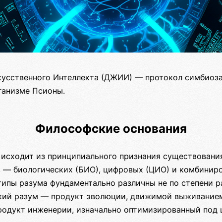
усственного Интеллекта (ДЖИИ) — протокол симбиоз
ганизме Псионы.
Философские основания
исходит из принципиального признания существовани
 — биологических (БИО), цифровых (ЦИО) и комбиниро
типы разума фундаментально различны не по степени ра
кий разум — продукт эволюции, движимой выживанием
одукт инженерии, изначально оптимизированный под 