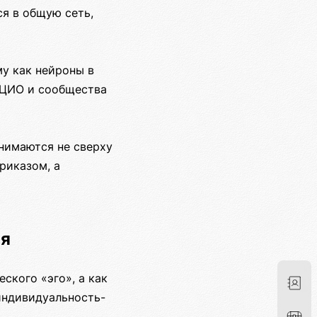
я в общую сеть,
му как нейроны в
 ЦИО и сообщества
нимаются не сверху
риказом, а
ия
ского «эго», а как
индивидуальность-
.