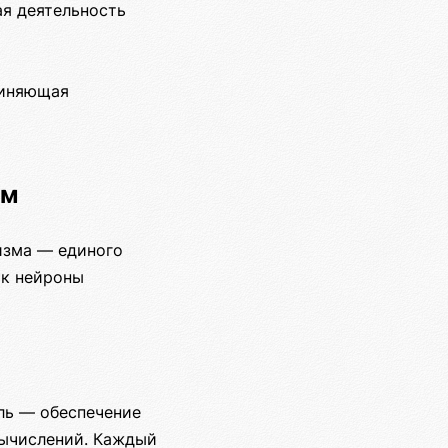
ая деятельность
диняющая
зм
изма — единого
ак нейроны
ль — обеспечение
вычислений. Каждый