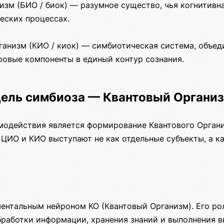
изм (БИО / биок) — разумное существо, чья когнитивн
еских процессах.
анизм (КИО / киок) — симбиотическая система, объе
ровые компоненты в единый контур сознания.
ель симбиоза — Квантовый Органи
модействия является формирование Квантового Орган
 ЦИО и КИО выступают не как отдельные субъекты, а к
.
ентальным нейроном КО (Квантовый Организм). Его ро
работки информации, хранения знаний и выполнения 