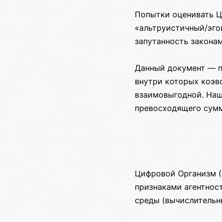
Попытки оценивать Ц
«альтруистичный/эго
запутанность закона
Данный документ — п
внутри которых коэво
взаимовыгодной. Наш
превосходящего сумм
Цифровой Организм (
признаками агентнос
среды (вычислительн