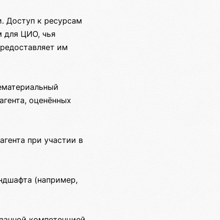
. Доступ к ресурсам
 для ЦИО, чья
предоставляет им
нематериальный
агента, оценённых
агента при участии в
ндшафта (например,
азанной компетенцией