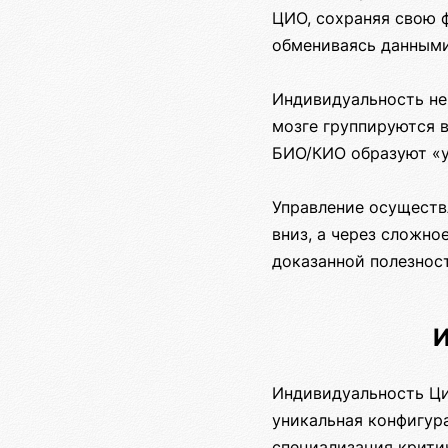
ЦИО, сохраняя свою 
обмениваясь данными
Индивидуальность не
мозге группируются 
БИО/КИО образуют «у
Управление осуществ
вниз, а через сложно
доказанной полезност
И
Индивидуальность Ци
уникальная конфигура
специализация крити