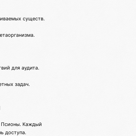
гиваемых существ.
етаорганизма.
вий для аудита.
етных задач.
и
м Псионы. Каждый
ь доступа.