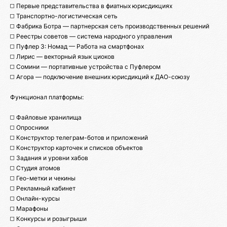
◻️ Первые представительства в фиатных юрисдикциях
◻️ Транспортно-логистическая сеть
◻️ Фабрика Ботра — партнерская сеть производственных решений
◻️ Реестры советов — система народного управления
◻️ Пуфлер 3: Номад — Работа на смартфонах
◻️ Лирис — векторный язык циоков
◻️ Сомини — портативные устройства с Пуфлером
◻️ Агора — подключение внешних юрисдикций к ДАО-союзу
Функционал платформы:
◻️ Файловые хранилища
◻️ Опросники
◻️ Конструктор телеграм-ботов и приложений
◻️ Конструктор карточек и списков объектов
◻️ Задания и уровни хабов
◻️ Студия атомов
◻️ Гео-метки и чекины
◻️ Рекламный кабинет
◻️ Онлайн-курсы
◻️ Марафоны
◻️ Конкурсы и розыгрыши