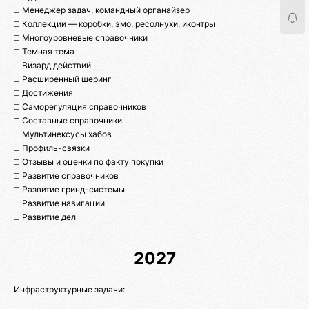
◻️ Менеджер задач, командный органайзер
◻️ Коллекции — коробки, эмо, ресолнухи, иконтры
◻️ Многоуровневые справочники
◻️ Темная тема
◻️ Визард действий
◻️ Расширенный шеринг
◻️ Достижения
◻️ Саморегуляция справочников
◻️ Составные справочники
◻️ Мультинексусы хабов
◻️ Профиль-связки
◻️ Отзывы и оценки по факту покупки
◻️ Развитие справочников
◻️ Развитие гринд-системы
◻️ Развитие навигации
◻️ Развитие дел
2027
Инфраструктурные задачи: