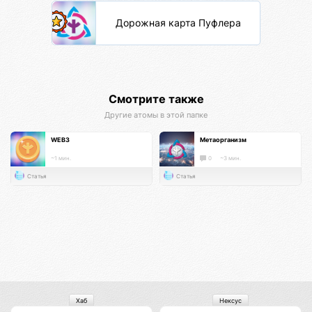
Дорожная карта Пуфлера
Смотрите также
Другие атомы в этой папке
WEB3
Метаорганизм
~1 мин.
0
~3 мин.
Статья
Статья
Хаб
Нексус