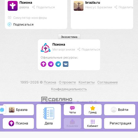
Псиона
brazla.ru
psiona
Поделиться
Нексус Бразилии
Поделиться
Cимулятор ноосферы
Подписаться
Экосистема
Псиона
Метаорганизм
Поделиться
Официальные ресурсы:
1995–2026 ©
Псиона
О проекте
Контакты
Соглашение
Конфиденциальность
С нами КО 🕉️
Бразла
Войти
Чаты
Гринд
Псиона
Регистрация
Дела
Кошелёк
Кабинет