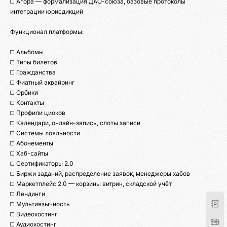
◻️ Агора — формализация ДАО-союза, базовые протоколы
интеграции юрисдикций
Функционал платформы:
◻️ Альбомы
◻️ Типы билетов
◻️ Гражданства
◻️ Фиатный эквайринг
◻️ Орбики
◻️ Контакты
◻️ Профили циоков
◻️ Календари, онлайн-запись, слоты записи
◻️ Системы лояльности
◻️ Абонементы
◻️ Хаб-сайты
◻️ Сертификаторы 2.0
◻️ Биржи заданий, распределение заявок, менеджеры хабов
◻️ Маркетплейс 2.0 — корзины витрин, складской учёт
◻️ Лендинги
◻️ Мультиязычность
◻️ Видеохостинг
◻️ Аудиохостинг