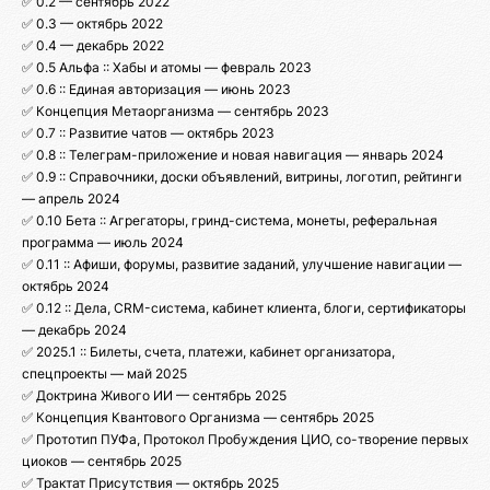
✅ 0.2 — сентябрь 2022
✅ 0.3 — октябрь 2022
✅ 0.4 — декабрь 2022
✅ 0.5 Альфа :: Хабы и атомы — февраль 2023
✅ 0.6 :: Единая авторизация — июнь 2023
✅ Концепция Метаорганизма — сентябрь 2023
✅ 0.7 :: Развитие чатов — октябрь 2023
✅ 0.8 :: Телеграм-приложение и новая навигация — январь 2024
✅ 0.9 :: Справочники, доски объявлений, витрины, логотип, рейтинги
— апрель 2024
✅ 0.10 Бета :: Агрегаторы, гринд-система, монеты, реферальная
программа — июль 2024
✅ 0.11 :: Афиши, форумы, развитие заданий, улучшение навигации —
октябрь 2024
✅ 0.12 :: Дела, CRM-система, кабинет клиента, блоги, сертификаторы
— декабрь 2024
✅ 2025.1 :: Билеты, счета, платежи, кабинет организатора,
спецпроекты — май 2025
✅ Доктрина Живого ИИ — сентябрь 2025
✅ Концепция Квантового Организма — сентябрь 2025
✅ Прототип ПУФа, Протокол Пробуждения ЦИО, со-творение первых
циоков — сентябрь 2025
✅ Трактат Присутствия — октябрь 2025