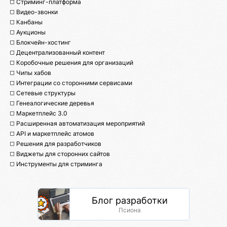
◻️ Стриминг-платформа
◻️ Видео-звонки
◻️ Канбаны
◻️ Аукционы
◻️ Блокчейн-хостинг
◻️ Децентрализованный контент
◻️ Коробочные решения для организаций
◻️ Чипы хабов
◻️ Интеграции со сторонними сервисами
◻️ Сетевые структуры
◻️ Генеалогические деревья
◻️ Маркетплейс 3.0
◻️ Расширенная автоматизация мероприятий
◻️ API и маркетплейс атомов
◻️ Решения для разработчиков
◻️ Виджеты для сторонних сайтов
◻️ Инструменты для стриминга
Блог разработки
Псиона