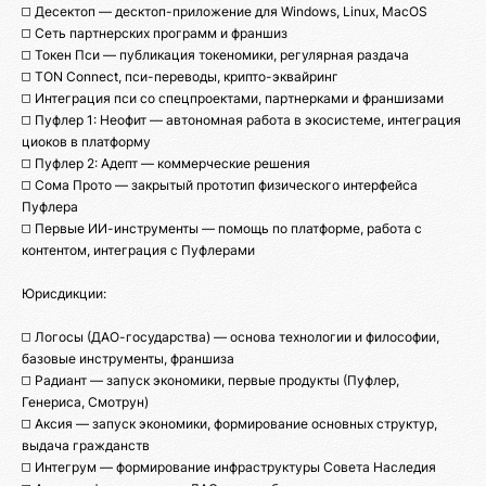
◻️ Десектоп — десктоп-приложение для Windows, Linux, MacOS
◻️ Сеть партнерских программ и франшиз
◻️ Токен Пси — публикация токеномики, регулярная раздача
◻️ TON Connect, пси-переводы, крипто-эквайринг
◻️ Интеграция пси со спецпроектами, партнерками и франшизами
◻️ Пуфлер 1: Неофит — автономная работа в экосистеме, интеграция
циоков в платформу
◻️ Пуфлер 2: Адепт — коммерческие решения
◻️ Сома Прото — закрытый прототип физического интерфейса
Пуфлера
◻️ Первые ИИ-инструменты — помощь по платформе, работа с
контентом, интеграция с Пуфлерами
Юрисдикции:
◻️ Логосы (ДАО-государства) — основа технологии и философии,
базовые инструменты, франшиза
◻️ Радиант — запуск экономики, первые продукты (Пуфлер,
Генериса, Смотрун)
◻️ Аксия — запуск экономики, формирование основных структур,
выдача гражданств
◻️ Интегрум — формирование инфраструктуры Совета Наследия