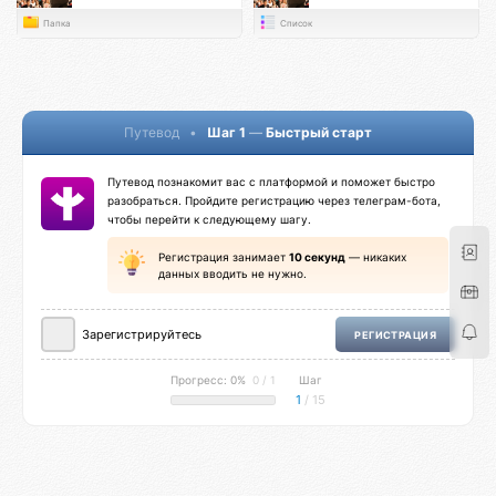
Папка
Список
Путевод
•
Шаг 1
—
Быстрый старт
Путевод познакомит вас с платформой и поможет быстро
разобраться. Пройдите регистрацию через телеграм-бота,
чтобы перейти к следующему шагу.
Регистрация занимает
10 секунд
— никаких
данных вводить не нужно.
Зарегистрируйтесь
РЕГИСТРАЦИЯ
Прогресс: 0%
0 / 1
Шаг
1
/ 15