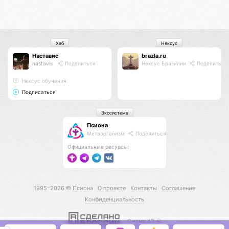
Хаб
Нексус
Наставис
brazla.ru
nastavis
Поделиться
Нексус Бразилии
Поделиться
Нексус обучения
Подписаться
Экосистема
Псиона
Метаорганизм
Поделиться
Официальные ресурсы:
1995–2026 ©
Псиона
О проекте
Контакты
Соглашение
Конфиденциальность
С нами КО 🕉️