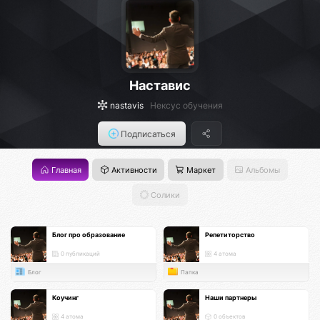
Наставис
nastavis
Нексус обучения
Подписаться
Главная
Активности
Маркет
Альбомы
Солики
Блог про образование
Репетиторство
0 публикаций
4 атома
Блог
Папка
Коучинг
Наши партнеры
4 атома
0 объектов