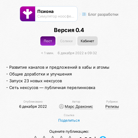
Псиона
Блог разработки
Cимулятор ноосферы
Версия 0.4
Пост
Солики
Кабинет
< 1 мин.
6 декабря 2022 в 09:32
- Развитие каналов и предложений в хабы и атомы
- Общие доработки и улучшения
- Запуск 23 новых нексусов
- Сеть нексусов — публичная перелинковка
Опубликовано
Автор
Рубрики:
6 декабря 2022
Марс Драконис
Релизы
Ссылка
Поделиться
Оцените публикацию: