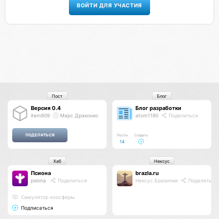
ВОЙТИ ДЛЯ УЧАСТИЯ
Пост
Блог
Версия 0.4
Блог разработки
item809
Марс Драконис
atom1180
Поделиться
Посты
Создать
14
Хаб
Нексус
Псиона
brazla.ru
psiona
Поделиться
Нексус Бразилии
Поделиться
Cимулятор ноосферы
Подписаться