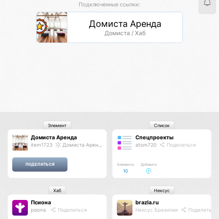
Подключенные ссылки:
Домиста Аренда
Домиста / Хаб
Элемент
Список
Домиста Аренда
Спецпроекты
item1723
Домиста Аренда
atom720
Поделиться
Элементы
Добавить
10
Хаб
Нексус
Псиона
brazla.ru
psiona
Поделиться
Нексус Бразилии
Поделиться