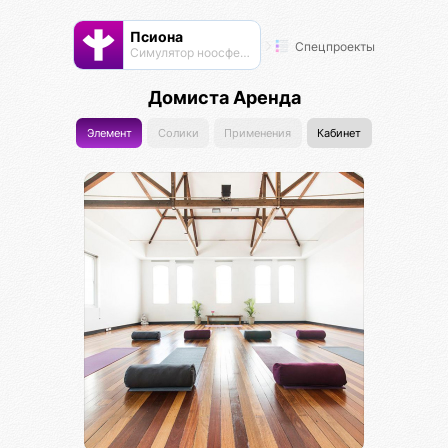
Псиона
Спецпроекты
Cимулятор ноосферы
Домиста Аренда
Элемент
Солики
Применения
Кабинет