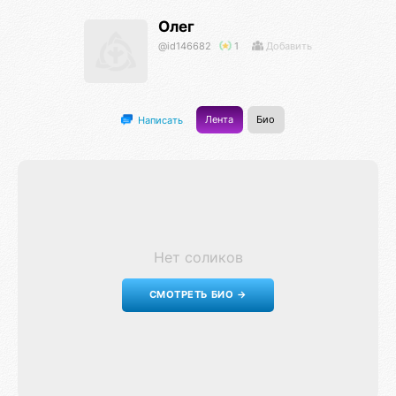
Олег
@id146682
1
Добавить
Лента
Био
Написать
Нет соликов
СМОТРЕТЬ БИО →