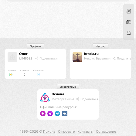
Профиль
Нексус
Олег
brazla.ru
id146682
Поделиться
Нексус Бразилии
Поделиться
Уровень
Соликов
Контакты
1
0
Экосистема
Псиона
Метаорганизм
Поделиться
Официальные ресурсы:
1995–2026 ©
Псиона
О проекте
Контакты
Соглашение