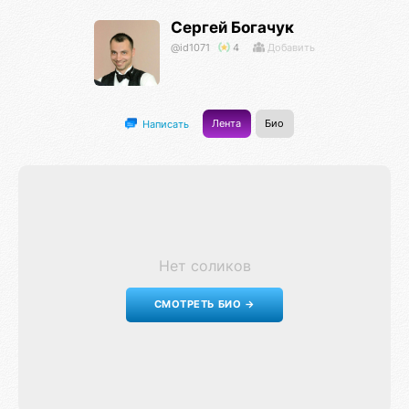
Сергей Богачук
@id1071
4
Добавить
Лента
Био
Написать
Нет соликов
СМОТРЕТЬ БИО →