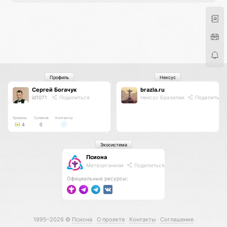
Профиль
Нексус
Сергей Богачук
brazla.ru
id1071
Поделиться
Нексус Бразилии
Поделиться
Уровень
Соликов
Контакты
4
0
Экосистема
Псиона
Метаорганизм
Поделиться
Официальные ресурсы:
1995–2026 ©
Псиона
О проекте
Контакты
Соглашение