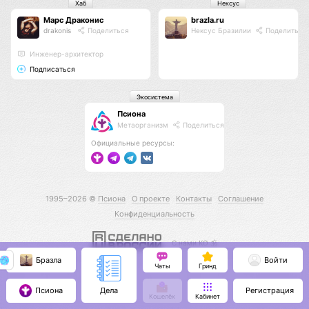
Хаб
Нексус
Марс Драконис
brazla.ru
drakonis
Поделиться
Нексус Бразилии
Поделиться
Инженер-архитектор
Подписаться
Экосистема
Псиона
Метаорганизм
Поделиться
Официальные ресурсы:
1995–2026 ©
Псиона
О проекте
Контакты
Соглашение
Конфиденциальность
С нами КО 🕉️
Бразла
Войти
Чаты
Гринд
Псиона
Регистрация
Дела
Кошелёк
Кабинет